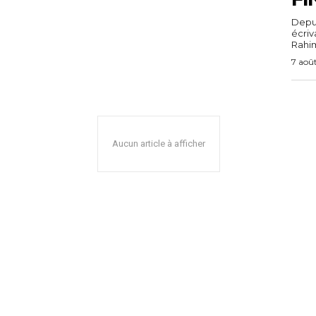
Depuis
écri
Rahim,
7 aoû
Aucun article à afficher