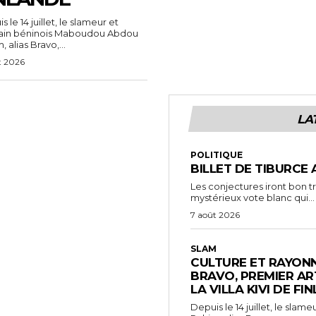
 le 14 juillet, le slameur et
vain béninois Maboudou Abdou
 alias Bravo,...
t 2026
LA
POLITIQUE
BILLET DE TIBURCE 
Les conjectures iront bon t
mystérieux vote blanc qui...
7 août 2026
SLAM
CULTURE ET RAYONN
BRAVO, PREMIER AR
LA VILLA KIVI DE FI
Depuis le 14 juillet, le sl