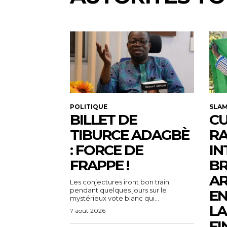
POLITIQUE
SLA
BILLET DE
CU
TIBURCE ADAGBÈ
R
: FORCE DE
IN
FRAPPE !
BR
AR
Les conjectures iront bon train
pendant quelques jours sur le
EN
mystérieux vote blanc qui...
LA
7 août 2026
FI