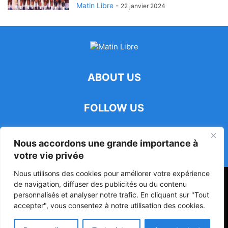
Matin Libre
-
22 janvier 2024
ABOUT US
FOLLOW US
Nous accordons une grande importance à
votre vie privée
Nous utilisons des cookies pour améliorer votre expérience
47ᵉ Assemblée Mondiale sur la Protection de la Vie Privée: Me
de navigation, diffuser des publicités ou du contenu
Luciano Hounkponou représente le Bénin à Séoul
personnalisés et analyser notre trafic. En cliquant sur "Tout
accepter", vous consentez à notre utilisation des cookies.
Politique
Société
Culture