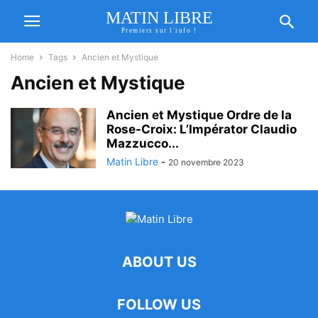
MATIN LIBRE
Premiers sur l'info !
Home
Tags
Ancien et Mystique
Ancien et Mystique
Ancien et Mystique Ordre de la
Rose-Croix: L’Impérator Claudio
Mazzucco...
Matin Libre
-
20 novembre 2023
ABOUT US
FOLLOW US