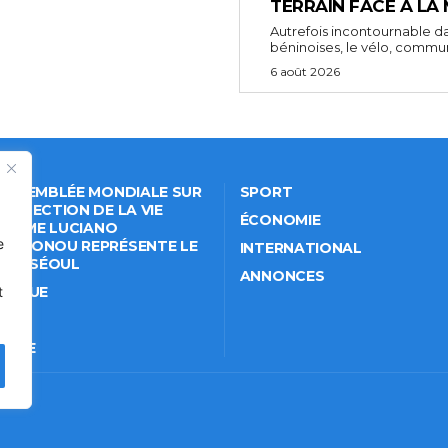
TERRAIN FACE À LA
Autrefois incontournable da
béninoises, le vélo, comm
6 août 2026
 ASSEMBLÉE MONDIALE SUR
SPORT
PROTECTION DE LA VIE
ÉCONOMIE
VÉE: ME LUCIANO
e
NKPONOU REPRÉSENTE LE
INTERNATIONAL
IN À SÉOUL
ANNONCES
t
ITIQUE
IÉTÉ
TURE