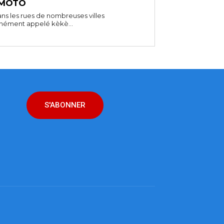
 MOTO
ns les rues de nombreuses villes
unément appelé kèkè...
S'ABONNER