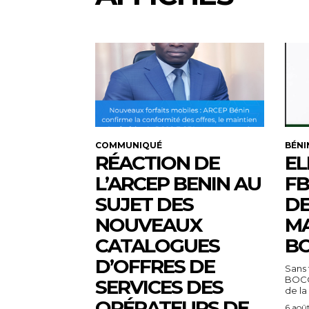
COMMUNIQUÉ
BÉNI
RÉACTION DE
EL
L’ARCEP BENIN AU
FB
SUJET DES
DE
NOUVEAUX
MA
CATALOGUES
BO
D’OFFRES DE
Sans 
BOCO
SERVICES DES
de la
OPÉRATEURS DE
6 aoû