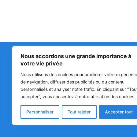
Nous accordons une grande importance à
Matin Libre
47ᵉ
votre vie privée
LA 
PRI
Premiers sur l'info !
Nous utilisons des cookies pour améliorer votre expérienc
HOU
BÉN
de navigation, diffuser des publicités ou du contenu
personnalisés et analyser notre trafic. En cliquant sur "Tou
POL
accepter", vous consentez à notre utilisation des cookies.
SOC
CUL
Personnaliser
Tout rejeter
Accepter tout
© Matin Libre, Tous droits réservés