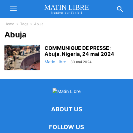
MATIN LIBRE
Premiers sur l'info !
Home
Tags
Abuja
Abuja
COMMUNIQUE DE PRESSE :
Abuja, Nigeria, 24 mai 2024
Matin Libre
-
30 mai 2024
ABOUT US
FOLLOW US