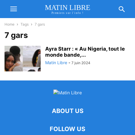
MATIN LIBRE
Premiers sur l'info !
Home
Tags
7 gars
7 gars
Ayra Starr : « Au Nigeria, tout le
monde bande,...
Matin Libre
-
7 juin 2024
ABOUT US
FOLLOW US