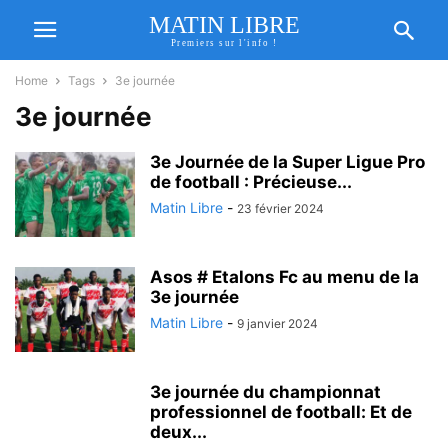
MATIN LIBRE
Premiers sur l'info !
Home
Tags
3e journée
3e journée
3e Journée de la Super Ligue Pro
de football : Précieuse...
Matin Libre
-
23 février 2024
Asos # Etalons Fc au menu de la
3e journée
Matin Libre
-
9 janvier 2024
3e journée du championnat
professionnel de football: Et de
deux...