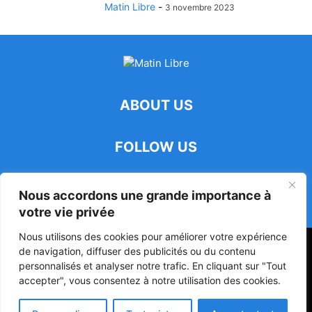
Matin Libre
-
3 novembre 2023
ABOUT US
FOLLOW US
Nous accordons une grande importance à
votre vie privée
Nous utilisons des cookies pour améliorer votre expérience
47ᵉ Assemblée Mondiale sur la Protection de la Vie Privée: Me
de navigation, diffuser des publicités ou du contenu
Luciano Hounkponou représente le Bénin à Séoul
personnalisés et analyser notre trafic. En cliquant sur "Tout
accepter", vous consentez à notre utilisation des cookies.
Politique
Société
Culture