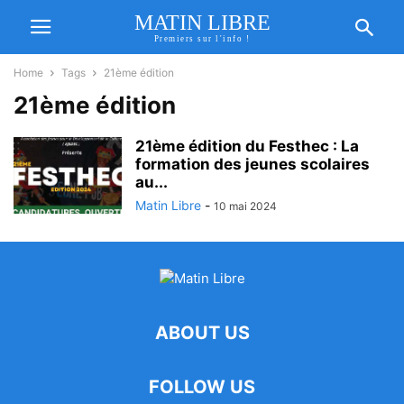
MATIN LIBRE
Premiers sur l'info !
Home
Tags
21ème édition
21ème édition
21ème édition du Festhec : La
formation des jeunes scolaires
au...
Matin Libre
-
10 mai 2024
ABOUT US
FOLLOW US